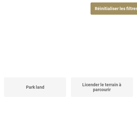
Réinitialiser les filtre
Licender le terrain à
Park land
parcourir