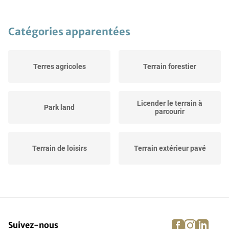
Catégories apparentées
Terres agricoles
Terrain forestier
Licender le terrain à
Park land
parcourir
Terrain de loisirs
Terrain extérieur pavé
Terrain industriel
Terrain à bâtir
facebook
instagra
linke
pi
Suivez-nous