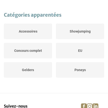
Catégories apparentées
Accessoires
Showjumping
Concours complet
EU
Gelders
Poneys
Special
Dressage
facebook
instagra
linke
pi
Suivez-nous