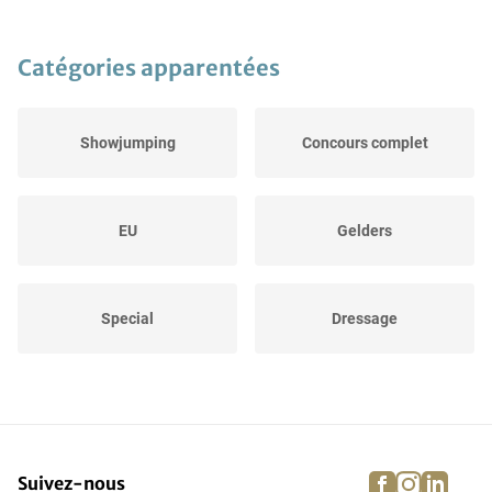
Catégories apparentées
Showjumping
Concours complet
EU
Gelders
Special
Dressage
facebook
instagra
linke
pi
Suivez-nous