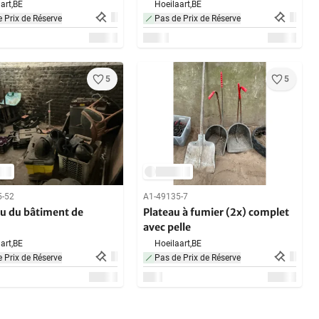
art,
BE
Hoeilaart,
BE
 Prix de Réserve
Pas de Prix de Réserve
5
5
5-52
A1-49135-7
u du bâtiment de
Plateau à fumier (2x) complet
avec pelle
art,
BE
Hoeilaart,
BE
 Prix de Réserve
Pas de Prix de Réserve