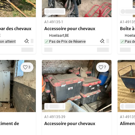
A1-49135-1
A1-4913
par des chevaux
Accessoire pour chevaux
Boîte à
E
Hoeilaart,
BE
Hoeila
non atteint
Pas de Prix de Réserve
Pas de
3
7
A1-49135-39
A1-4913
timent de
Accessoire pour chevaux
Alimen