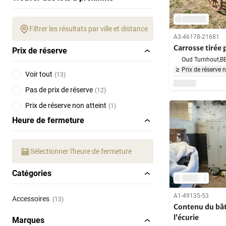
Filtrer les résultats par ville et distance
A3-46178-21681
Carrosse tirée 
Prix de réserve
Oud Turnhout,
B
Prix de réserve 
Voir tout
(
13
)
Pas de prix de réserve
(
12
)
Prix de réserve non atteint
(
1
)
Heure de fermeture
Sélectionner l'heure de fermeture
Catégories
A1-49135-53
Accessoires
(13)
Contenu du bâ
l’écurie
Marques