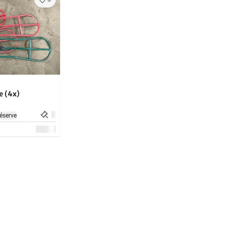
e (4x)
éserve