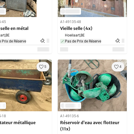
5-45
A1-49135-48
 selle en métal
Vieille selle (4x)
art,
BE
Hoeilaart,
BE
 Prix de Réserve
Pas de Prix de Réserve
5
4
5-18
A1-49135-6
tateur métallique
Réservoir d’eau avec flotteur
(11x)