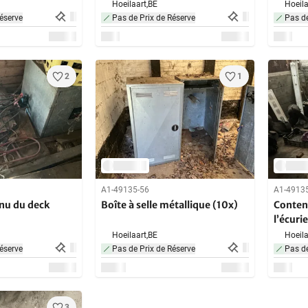
Hoeilaart,
BE
Hoeila
éserve
Pas de Prix de Réserve
Pas de
2
1
A1-49135-56
A1-4913
nu du deck
Boîte à selle métallique (10x)
Conten
l’écurie
Hoeilaart,
BE
Hoeila
éserve
Pas de Prix de Réserve
Pas de
3