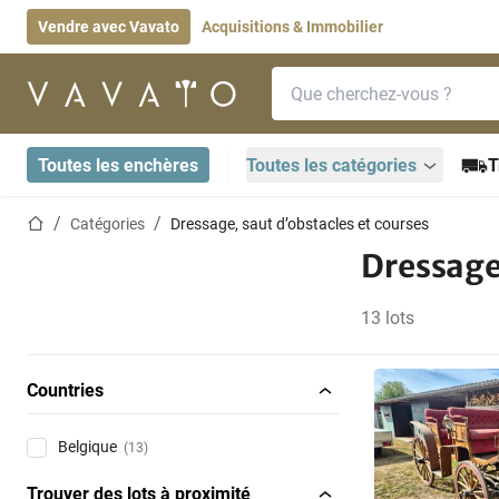
Vendre avec Vavato
Acquisitions & Immobilier
Barre de recherche
Page d'accueil
Toutes les enchères
Toutes les catégories
T
Page d'accueil
Catégories
Dressage, saut d’obstacles et courses
Dressage,
13 lots
Countries
Belgique
(13)
Trouver des lots à proximité