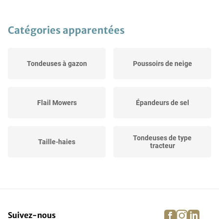
Catégories apparentées
Tondeuses à gazon
Poussoirs de neige
Flail Mowers
Épandeurs de sel
Tondeuses de type
Taille-haies
tracteur
Faucheuses forestières
Tarières
facebook
instagra
linke
pi
Suivez-nous