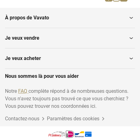
Déchiqueteuses de bois
Fendeuses à bois
À propos de Vavato
Souffleuses à feuilles
Tondeuses de bordure
Je veux vendre
Tronçonneuses
Scarificateurs
Je veux acheter
Outillage de sylviculture
Nous sommes là pour vous aider
Houes rotatives
et...
Notre
FAQ
complète répond à de nombreuses questions.
Vous n'avez toujours pas trouvé ce que vous cherchiez ?
Vous pouvez trouver nos coordonnées ici.
Contactez-nous
Paramètres des cookies