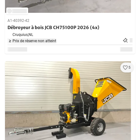
A1-40392-42
Débroyeur à bois JCB CH75100P 2026 (4x)
Cruquius,
NL
Prix de réserve non atteint
5