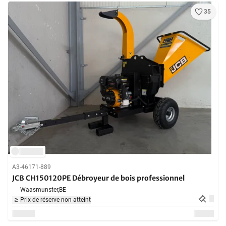
35
A3-46171-889
JCB CH150120PE Débroyeur de bois professionnel
Waasmunster,
BE
Prix de réserve non atteint