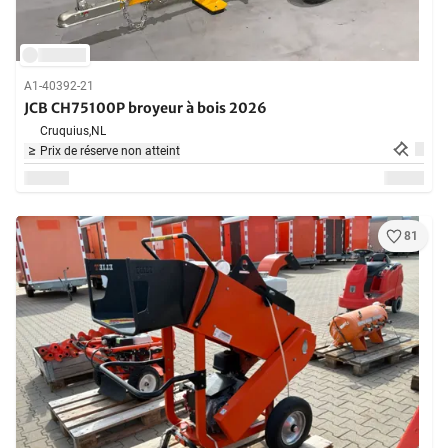
A1-40392-21
JCB CH75100P broyeur à bois 2026
Cruquius,
NL
Prix de réserve non atteint
81