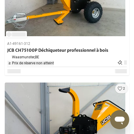
A1-49161-312
JCB CH75100P Déchiqueteur professionnel à bois
Waasmunster,
BE
Prix de réserve non atteint
2