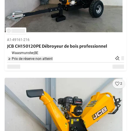
A1-49161-216
JCB CH150120PE Débroyeur de bois professionnel
Waasmunster,
BE
Prix de réserve non atteint
2