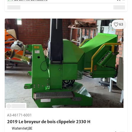
63
A3-46171-6001
2019 Le broyeur de bois clippeleir 2330 H
Watervliet,
BE