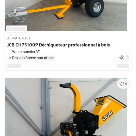
A1-49161-101
JCB CH75100P Déchiqueteur professionnel à bois
Waasmunster,
BE
Prix de réserve non atteint
4