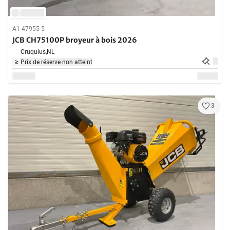
A1-47955-5
JCB CH75100P broyeur à bois 2026
Cruquius,
NL
Prix de réserve non atteint
3