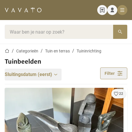
Startpagina
Zoekbalk
Startpagina
Categorieën
Tuin en terras
Tuininrichting
Tuinbeelden
Filter
Sluitingsdatum (eerst)
22