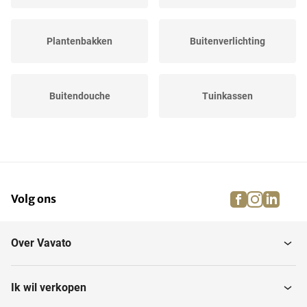
Plantenbakken
Buitenverlichting
Buitendouche
Tuinkassen
Partytenten
Bloempotten
facebook
instagra
linke
pi
Volg ons
Terrasverwarming
Tuinhuizen en blokhutten
Over Vavato
Regentonnen
Vijvers en fonteinen
Ik wil verkopen