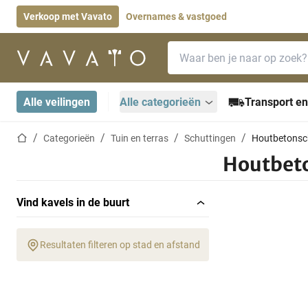
Verkoop met Vavato
Overnames & vastgoed
Zoekbalk
Startpagina
Alle veilingen
Alle categorieën
Transport en
Startpagina
Categorieën
Tuin en terras
Schuttingen
Houtbetonsc
Houtbet
Vind kavels in de buurt
Resultaten filteren op stad en afstand