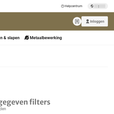
|
Helpcentrum
Inloggen
n & slapen
Metaalbewerking
gegeven filters
nden