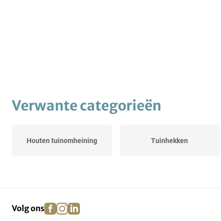
Verwante categorieën
Houten tuinomheining
Tuinhekken
facebook
instagram
linkedin
pinterest
Volg ons