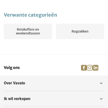
Verwante categorieën
Reiskoffers en
Rugzakken
weekendtassen
facebook
instagra
linke
pi
Volg ons
Over Vavato
Ik wil verkopen