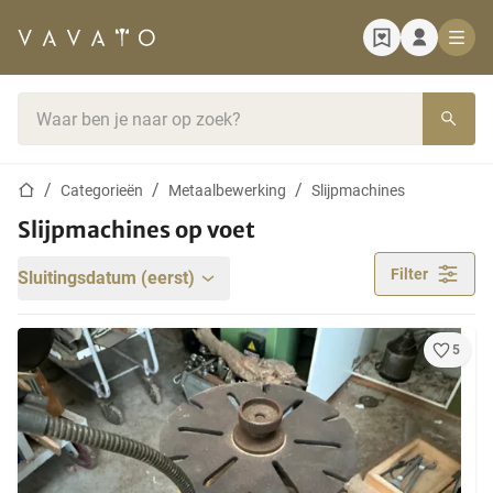
Startpagina
Zoekbalk
Startpagina
Categorieën
Metaalbewerking
Slijpmachines
Slijpmachines op voet
Filter
Sluitingsdatum (eerst)
5