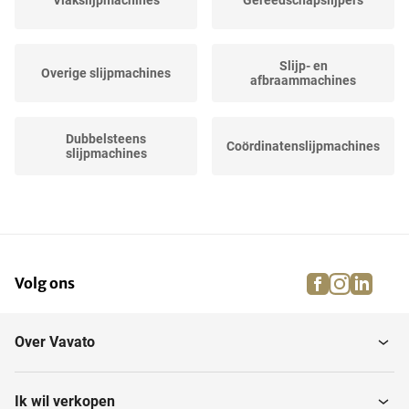
Vlakslijpmachines
Gereedschapslijpers
Slijp- en
Overige slijpmachines
afbraammachines
Dubbelsteens
Coördinatenslijpmachines
slijpmachines
Horizontale dubbele
Bandschuurmachines
schijf...
facebook
instagra
linke
pi
Volg ons
Walsenslijpmachines
Centerloze slijpmachines
Over Vavato
Messlijpmachines
Spindel schuurmachines
Ik wil verkopen