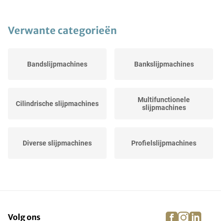
Verwante categorieën
Bandslijpmachines
Bankslijpmachines
Multifunctionele
Cilindrische slijpmachines
slijpmachines
Diverse slijpmachines
Profielslijpmachines
facebook
instagra
linke
pi
Volg ons