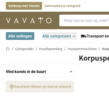
Verkoop met Vavato
Overnames & vastgoed
Zoekbalk
Startpagina
Alle veilingen
Alle categorieën
Transport en
Startpagina
Categorieën
Houtbewerking
Houtpersmachines
Kor
Korpusp
Vind kavels in de buurt
Resultaten filteren op stad en afstand