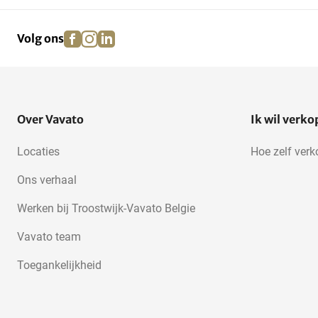
facebook
instagram
linkedin
pinterest
Volg ons
Over Vavato
Ik wil verk
Locaties
Hoe zelf ver
Ons verhaal
Werken bij Troostwijk-Vavato Belgie
Vavato team
Toegankelijkheid