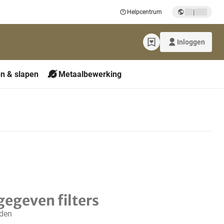
|
Helpcentrum
Inloggen
n & slapen
Metaalbewerking
gegeven filters
nden