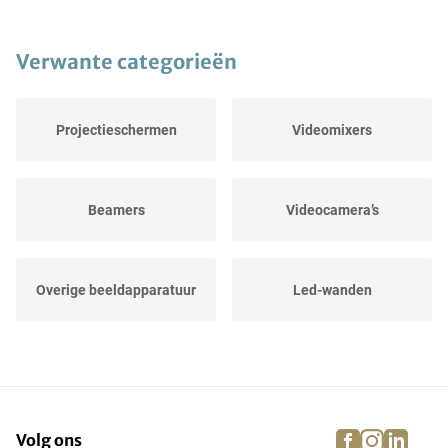
Verwante categorieën
Projectieschermen
Videomixers
Beamers
Videocamera’s
Overige beeldapparatuur
Led-wanden
Monitoren
Uitzendapparatuur
facebook
instagra
linke
pi
Volg ons