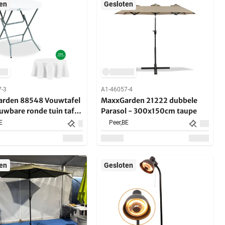
en
Gesloten
7-3
A1-46057-4
rden 88548 Vouwtafel
MaxxGarden 21222 dubbele
uwbare ronde tuin tafel
Parasol - 300x150cm taupe
4 cm - 2 stuk
E
Peer,
BE
en
Gesloten