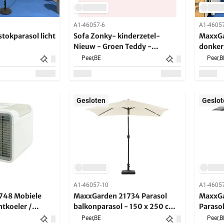
A1-46057-6
A1-4605
tokparasol licht
Sofa Zonky- kinderzetel-
MaxxGa
Nieuw - Groen Teddy -
donke
136x68x46cm
Peer,
BE
Peer,
B
Gesloten
Geslot
A1-46057-10
A1-4605
48 Mobiele
MaxxGarden 21734 Parasol
MaxxGa
htkoeler /
balkonparasol - 150 x 250 cm
Paraso
stuk
creme
Peer,
BE
Peer,
B