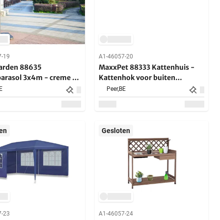
7-19
A1-46057-20
arden 88635
MaxxPet 88333 Kattenhuis -
arasol 3x4m - creme +
Kattenhok voor buiten
en Voet
Weerbestendig 82x51x92cm
E
Peer,
BE
en
Gesloten
7-23
A1-46057-24