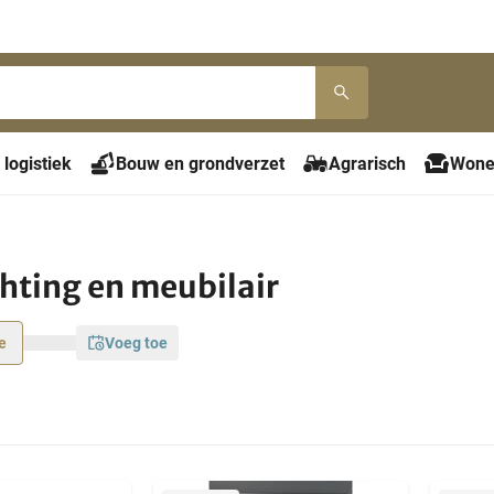
 logistiek
Bouw en grondverzet
Agrarisch
Wone
chting en meubilair
e
voeg toe