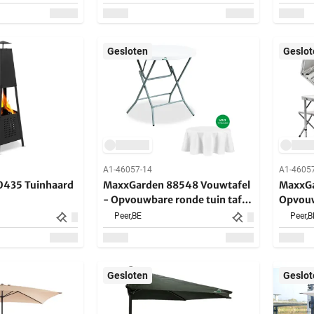
Gesloten
Geslot
A1-46057-14
A1-4605
0435 Tuinhaard
MaxxGarden 88548 Vouwtafel
MaxxGa
- Opvouwbare ronde tuin tafel
Opvouw
- 60x74 cm - 2 stuk
120x7
Peer,
BE
Peer,
B
Gesloten
Geslot