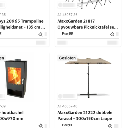
7-35
A1-46057-36
ys 20965 Trampoline
MaxxGarden 21817
ligheidsnet - 135 cm -
Opvouwbare Picknicktafel set
120x70cm
E
Peer,
BE
en
Gesloten
7-39
A1-46057-40
 houtkachel
MaxxGarden 21222 dubbele
400x970mm
Parasol - 300x150cm taupe
E
Peer,
BE