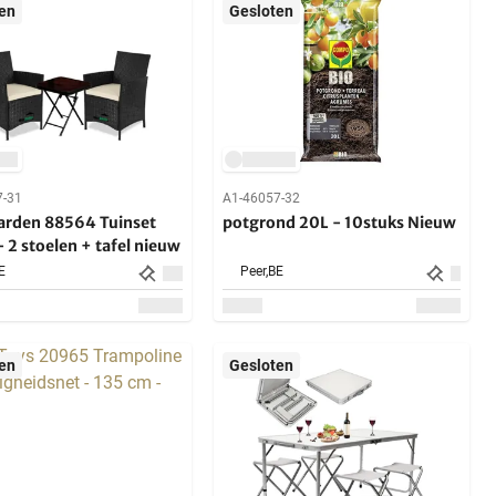
en
Gesloten
7-31
A1-46057-32
rden 88564 Tuinset
potgrond 20L - 10stuks Nieuw
- 2 stoelen + tafel nieuw
E
Peer,
BE
en
Gesloten