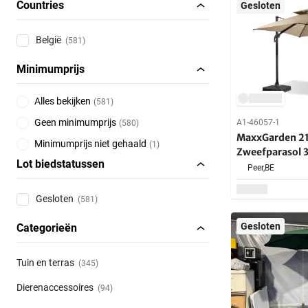
Countries
Gesloten
België
(581)
Minimumprijs
Alles bekijken
(
581
)
Geen minimumprijs
A1-46057-1
(
580
)
MaxxGarden 21
Minimumprijs niet gehaald
(
1
)
Zweefparasol 
Lot biedstatussen
Nieuw
Peer,
BE
Gesloten
(581)
Gesloten
Categorieën
Tuin en terras
(345)
Dierenaccessoires
(94)