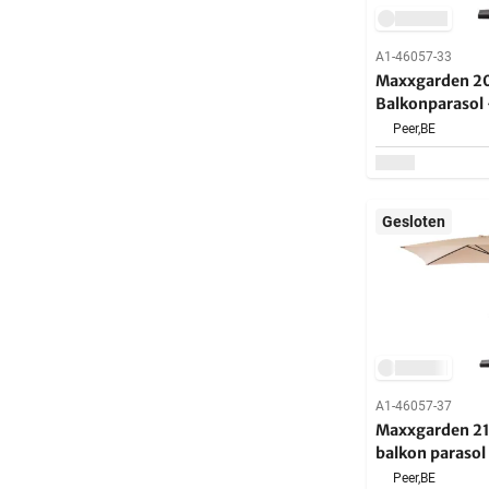
A1-46057-33
Maxxgarden 20
Balkonparasol 
Kantelbaar - 
Peer,
BE
Gesloten
A1-46057-37
Maxxgarden 21735 -
balkon parasol
opdraaisysteem
Peer,
BE