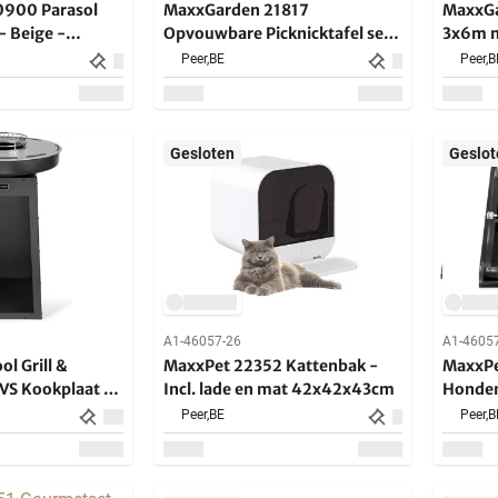
900 Parasol
MaxxGarden 21817
MaxxGa
- Beige -
Opvouwbare Picknicktafel set
3x6m m
300cm
120x70cm
Peer,
BE
Peer,
B
Gesloten
Geslot
A1-46057-26
A1-4605
l Grill &
MaxxPet 22352 Kattenbak -
MaxxPe
VS Kookplaat -
Incl. lade en mat 42x42x43cm
Honde
Peer,
BE
Peer,
B