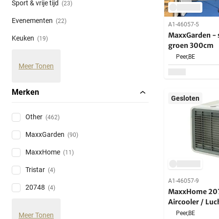
Sport & vrije tijd
(23)
Evenementen
(22)
A1-46057-5
MaxxGarden - s
Keuken
(19)
groen 300cm
Peer,
BE
Meer Tonen
Merken
Gesloten
Other
(462)
MaxxGarden
(90)
MaxxHome
(11)
Tristar
(4)
A1-46057-9
20748
(4)
MaxxHome 207
Aircooler / Luc
Ventilator - 2 
Peer,
BE
Meer Tonen