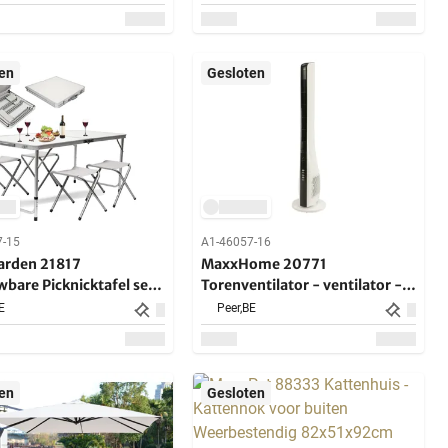
en
Gesloten
7-15
A1-46057-16
rden 21817
MaxxHome 20771
bare Picknicktafel set
Torenventilator - ventilator -
0cm
3in1 - 40 W
E
Peer,
BE
en
Gesloten