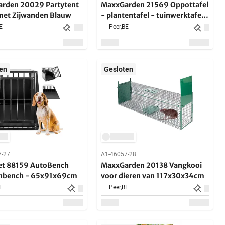
rden 20029 Partytent
MaxxGarden 21569 Oppottafel
et Zijwanden Blauw
- plantentafel - tuinwerktafel
110x50x114cm
E
Peer,
BE
en
Gesloten
7-27
A1-46057-28
t 88159 AutoBench
MaxxGarden 20138 Vangkooi
nbench - 65x91x69cm
voor dieren van 117x30x34cm
E
Peer,
BE