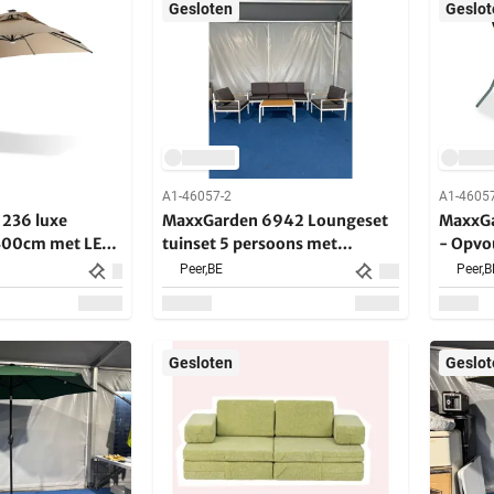
Gesloten
Geslot
A1-46057-2
A1-4605
236 luxe
MaxxGarden 6942 Loungeset
MaxxGa
300cm met LED
tuinset 5 persoons met
- Opvo
kussens Aluminium
- 60x7
Peer,
BE
Peer,
B
Gesloten
Geslot