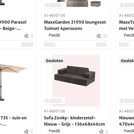
A1-46057-34
A1-4605
900 Parasol
MaxxGarden 21950 loungeset
MaxxTo
- Beige-
Tuinset 4persoons
met Vei
300cm
Blauw
Peer,
BE
Peer,
B
Gesloten
Geslot
A1-46057-38
A1-4605
 tuin en
Sofa Zonky- kinderzetel-
Nieuwe
 -
Nieuw - Grijs - 136x68x46cm
470x
 - 150 x 250
Peer,
BE
Peer,
B