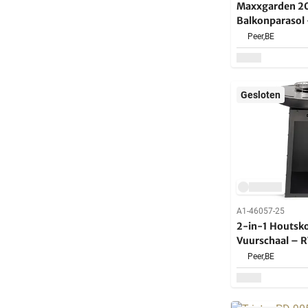
Maxxgarden 20
Balkonparasol 
Kantelbaar - 
Peer,
BE
Gesloten
A1-46057-25
2-in-1 Houtskoo
Vuurschaal – R
Ø60 cm
Peer,
BE