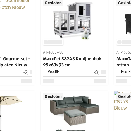
Gesloten
Geslot
A1-46057-30
A1-4605
1 Gourmetset -
MaxxPet 88248 Konijnenhok
MaxxGa
lplaten Nieuw
95x63x93 cm
rattan 
Peer,
BE
Peer,
B
Gesloten
Geslot