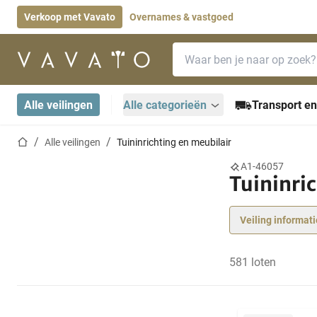
Verkoop met Vavato
Overnames & vastgoed
Zoekbalk
Startpagina
Alle veilingen
Alle categorieën
Transport en
Startpagina
Alle veilingen
Tuininrichting en meubilair
A1-46057
Tuininri
Veiling informati
581 loten