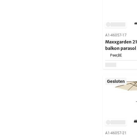
A1-46057-17
Maxxgarden 21735 -
balkon parasol
opdraaisysteem
Peer,
BE
cm - Taupe
Gesloten
A1-46057-21