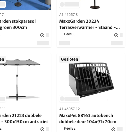
7-7
A1-46057-8
rden stokparasol
MaxxGarden 20234
rgroen 300cm
Terrasverwarmer - Staand -
Retro design - 2000 W
E
Peer,
BE
en
Gesloten
7-11
A1-46057-12
rden 21223 dubbele
MaxxPet 88163 autobench
l - 300x150cm antraciet
dubbele deur 104x91x70cm
E
Peer,
BE