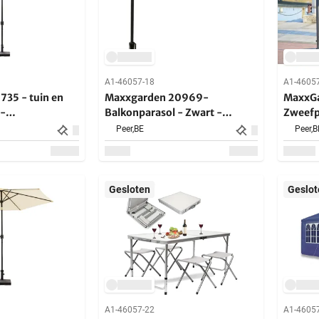
A1-46057-18
A1-4605
 tuin en
Maxxgarden 20969-
MaxxG
 -
Balkonparasol - Zwart -
Zweefp
 - 150 x 250
270x135
betonn
Peer,
BE
Peer,
B
Gesloten
Geslot
A1-46057-22
A1-4605