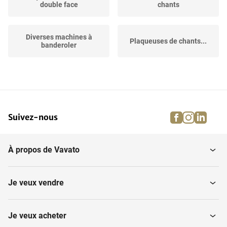
double face
chants
Diverses machines à
Plaqueuses de chants...
banderoler
facebook
instagra
linke
pi
Suivez-nous
À propos de Vavato
Je veux vendre
Je veux acheter