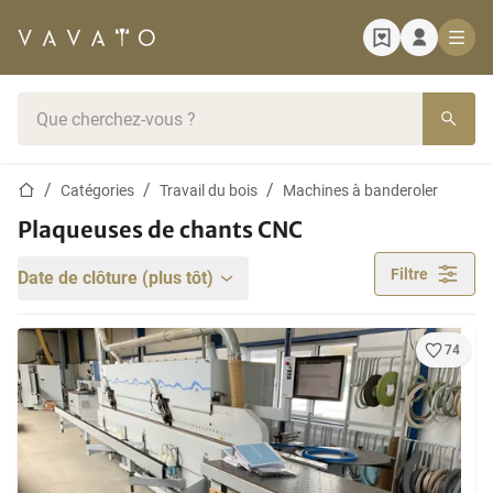
Page d'accueil
Barre de recherche
Page d'accueil
Catégories
Travail du bois
Machines à banderoler
Plaqueuses de chants CNC
Filtre
Date de clôture (plus tôt)
74