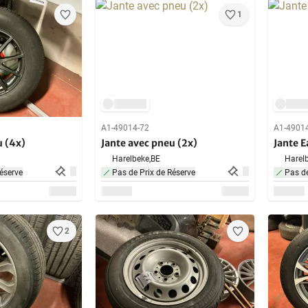
1
A1-49014-72
A1-4901
u (4x)
Jante avec pneu (2x)
Jante E
Harelbeke,
BE
Harelb
éserve
Pas de Prix de Réserve
Pas de
2