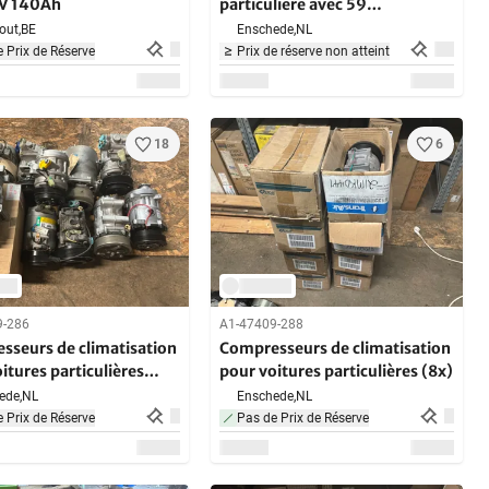
V 140Ah
particulière avec 59
démarreurs
out,
BE
Enschede,
NL
 Prix de Réserve
Prix de réserve non atteint
18
6
9-286
A1-47409-288
sseurs de climatisation
Compresseurs de climatisation
itures particulières
pour voitures particulières (8x)
ede,
NL
Enschede,
NL
 Prix de Réserve
Pas de Prix de Réserve