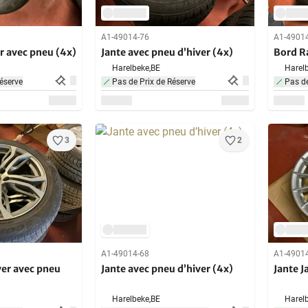
A1-49014-76
A1-4901
r avec pneu (4x)
Jante avec pneu d’hiver (4x)
Bord R
Harelbeke,
BE
Harelb
éserve
Pas de Prix de Réserve
Pas de
3
2
A1-49014-68
A1-4901
er avec pneu
Jante avec pneu d’hiver (4x)
Jante J
Harelbeke,
BE
Harelb