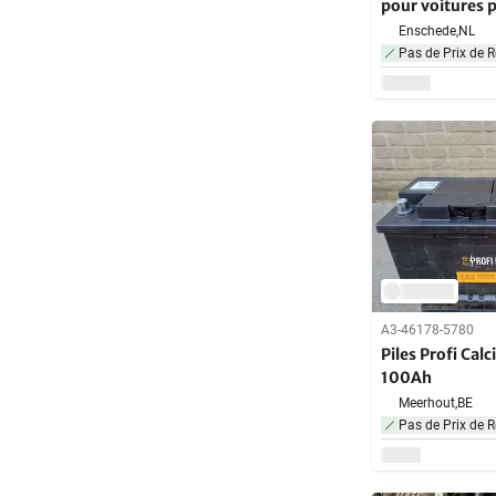
pour voitures p
(10x)
Enschede,
NL
Pas de Prix de R
A3-46178-5780
Piles Profi Cal
100Ah
Meerhout,
BE
Pas de Prix de R