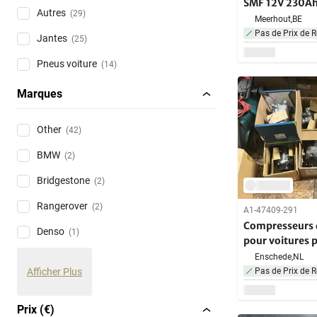
SMF 12V 230A
Autres
(29)
Meerhout,
BE
Pas de Prix de R
Jantes
(25)
Pneus voiture
(14)
Marques
Other
(42)
BMW
(2)
Bridgestone
(2)
Rangerover
(2)
A1-47409-291
Compresseurs d
Denso
(1)
pour voitures p
(10x)
Enschede,
NL
Pas de Prix de R
Afficher Plus
Prix (€)