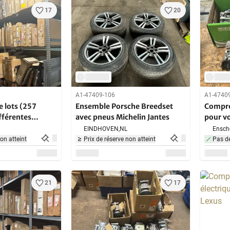
17
20
A1-47409-106
A1-4740
 lots (257
Ensemble Porsche Breedset
Compre
fférentes
avec pneus Michelin Jantes
pour vo
eurs
(10x)
EINDHOVEN,
NL
Ensch
non atteint
Prix de réserve non atteint
Pas de
21
17