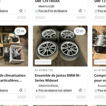
h
SMF 12V 180Ah
SMF 12
Meerhout,
BE
Meerh
éserve
Pas de Prix de Réserve
Pas de
10
27
A1-47409-105
A1-4740
e climatisation
Ensemble de jantes BMW M-
Compre
articulières
Series Wideset
pour vo
(10x)
EINDHOVEN,
NL
Ensch
éserve
Prix de réserve non atteint
Pas de