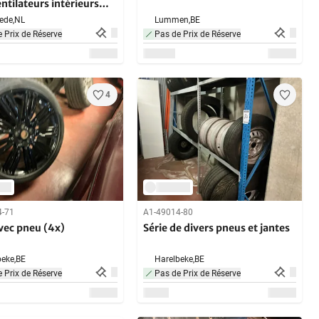
entilateurs intérieurs
itures particulières
ede,
NL
Lummen,
BE
froidisseurs d’huile
 Prix de Réserve
Pas de Prix de Réserve
4
4-71
A1-49014-80
vec pneu (4x)
Série de divers pneus et jantes
eke,
BE
Harelbeke,
BE
 Prix de Réserve
Pas de Prix de Réserve