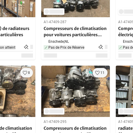
A1-47409-287
A1-4740
) de radiateurs
Compresseurs de climatisation
Compre
articulières
pour voitures particulières
électri
(10x)
Lexus
Enschede,
NL
Ensch
non atteint
Pas de Prix de Réserve
Pas de
8
11
A1-47409-295
A1-4740
e climatisation
Compresseurs de climatisation
radiate