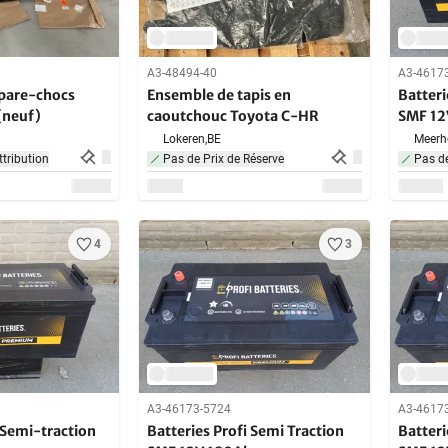
A3-48494-40
A3-4617
e pare-chocs
Ensemble de tapis en
Batteri
(neuf)
caoutchouc Toyota C-HR
SMF 12
Lokeren,
BE
Meerh
ttribution
Pas de Prix de Réserve
Pas de
4
3
A3-46173-5724
A3-4617
 Semi-traction
Batteries Profi Semi Traction
Batteri