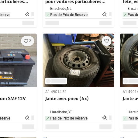
articulières
pour voitures particulières
fête, v
(10x)
pour vo
Enschede,
NL
Ensch
avec re
éserve
Pas de Prix de Réserve
Pas de
2
A1-49014-81
A1-4901
cium SMF 12V
Jante avec pneu (4x)
Jante a
Harelbeke,
BE
Harelb
éserve
Pas de Prix de Réserve
Pas de