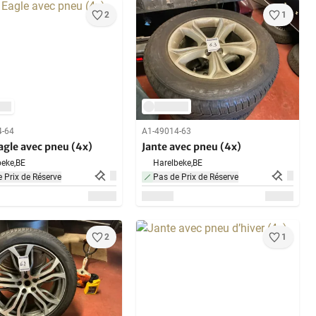
2
1
4-64
A1-49014-63
agle avec pneu (4x)
Jante avec pneu (4x)
eke,
BE
Harelbeke,
BE
 Prix de Réserve
Pas de Prix de Réserve
2
1