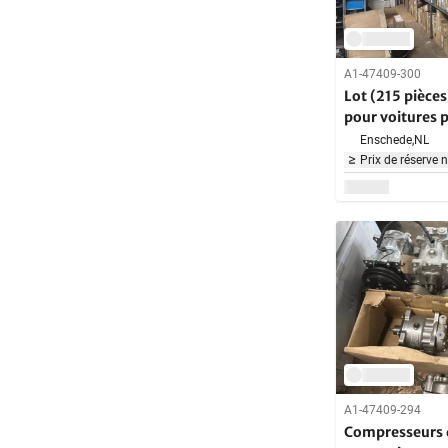
A1-47409-300
Lot (215 pièces
pour voitures p
Enschede,
NL
Prix de réserve 
A1-47409-294
Compresseurs d