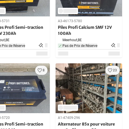
3-5731
A3-46173-5780
es Profi Semi-traction
Piles Profi Calcium SMF 12V
V 230Ah
100Ah
out,
BE
Meerhout,
BE
 Prix de Réserve
Pas de Prix de Réserve
8
23
3-5720
A1-47409-296
es Profi Semi-traction
Alternateur 85x pour voiture