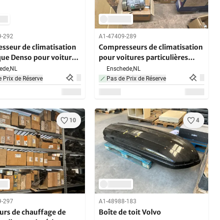
9-292
A1-47409-289
sseur de climatisation
Compresseurs de climatisation
que Denso pour voiture
pour voitures particulières
(10x)
ede,
NL
Enschede,
NL
 Prix de Réserve
Pas de Prix de Réserve
10
4
9-297
A1-48988-183
urs de chauffage de
Boîte de toit Volvo