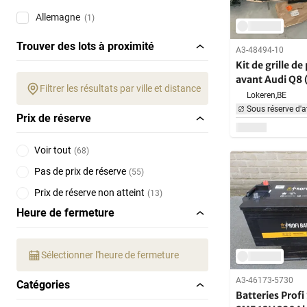
Allemagne
(1)
Trouver des lots à proximité
A3-48494-10
Kit de grille d
avant Audi Q8 
Filtrer les résultats par ville et distance
Lokeren,
BE
Sous réserve d'a
Prix de réserve
Voir tout
(
68
)
Pas de prix de réserve
(
55
)
Prix de réserve non atteint
(
13
)
Heure de fermeture
Sélectionner l'heure de fermeture
A3-46173-5730
Catégories
Batteries Profi