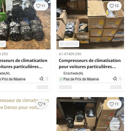
11
12
9-293
A1-47409-290
sseurs de climatisation
Compresseurs de climatisation
itures particulières
pour voitures particulières
(10x)
ede,
NL
Enschede,
NL
 Prix de Réserve
Pas de Prix de Réserve
9
11