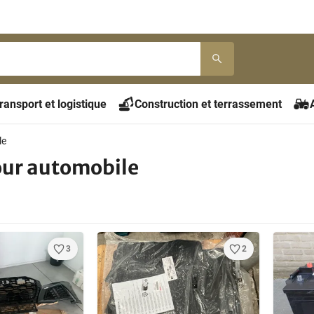
ransport et logistique
Construction et terrassement
le
our automobile
3
2