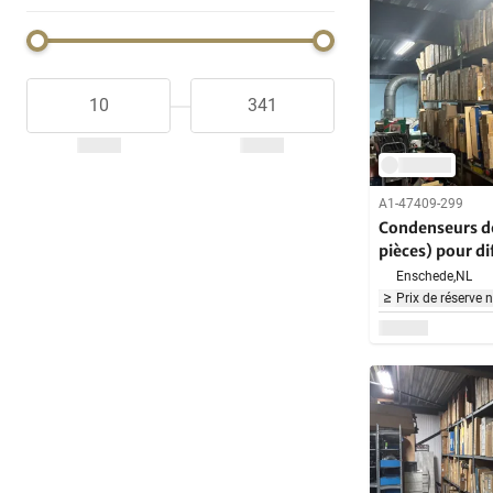
A1-47409-299
Condenseurs de
pièces) pour di
voitures voyag
Enschede,
NL
Prix de réserve 