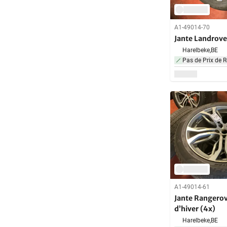
A1-49014-70
Jante Landrove
Harelbeke,
BE
Pas de Prix de R
A1-49014-61
Jante Rangerov
d’hiver (4x)
Harelbeke,
BE