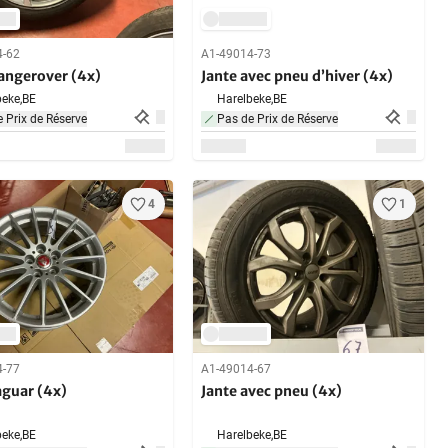
4-62
A1-49014-73
angerover (4x)
Jante avec pneu d’hiver (4x)
eke,
BE
Harelbeke,
BE
 Prix de Réserve
Pas de Prix de Réserve
4
1
4-77
A1-49014-67
aguar (4x)
Jante avec pneu (4x)
eke,
BE
Harelbeke,
BE