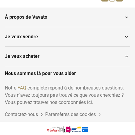
Caps
Lunettes d'apnée
À propos de Vavato
Chaussures d'eau
Lunettes de plongée
Je veux vendre
Montres de plongée
Combinaisons de plongée
Je veux acheter
Nous sommes là pour vous aider
Bouteilles de plongée
Couteaux de plongée
Notre
FAQ
complète répond à de nombreuses questions.
Vous n'avez toujours pas trouvé ce que vous cherchiez ?
Lampes de plongée
Flippers
Vous pouvez trouver nos coordonnées ici.
Contactez-nous
Paramètres des cookies
Inhalateur de plongées
Contrôleurs de flottabilité