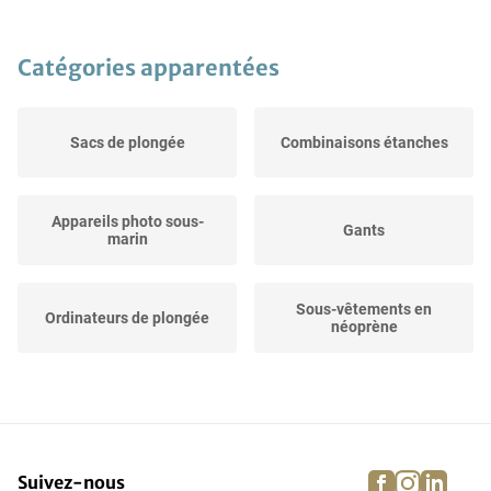
Catégories apparentées
Sacs de plongée
Combinaisons étanches
Appareils photo sous-
Gants
marin
Sous-vêtements en
Ordinateurs de plongée
néoprène
Autres
Protection contre les UV
facebook
instagra
linke
pi
Suivez-nous