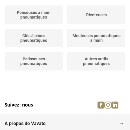
Ponceuses à main
Riveteuses
pneumatiques
Clés à chocs
Meuleuses pneumatiques
pneumatiques
à main
Polisseuses
Autres outils
pneumatiques
pneumatiques
Perceuses pneumatiques
Enrouleurs de tuyau d'air
facebook
instagra
linke
pi
Suivez-nous
Marteau de Démolition
Scies pneumatiques à
pneumatiques
main
À propos de Vavato