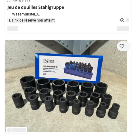
A1-49161-173
Jeu de douilles Stahlgruppe
Waasmunster,
BE
Prix de réserve non atteint
1