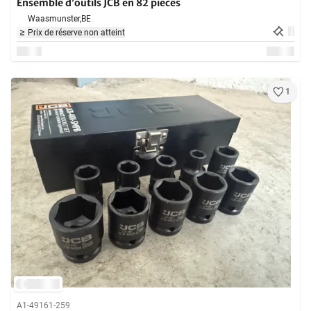
Ensemble d’outils JCB en 82 pièces
Waasmunster,
BE
Prix de réserve non atteint
1
A1-49161-259