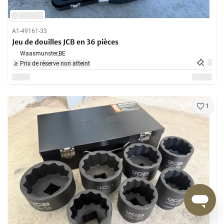
A1-49161-33
Jeu de douilles JCB en 36 pièces
Waasmunster,
BE
Prix de réserve non atteint
1