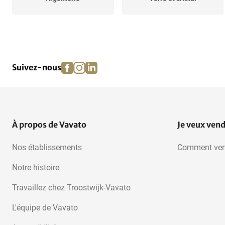
Vaisselle
Miroirs
facebook
instagram
linkedin
pinterest
Suivez-nous
Baromètre
Lustres
À propos de Vavato
Je veux ven
Nos établissements
Comment ven
Notre histoire
Travaillez chez Troostwijk-Vavato
L'équipe de Vavato