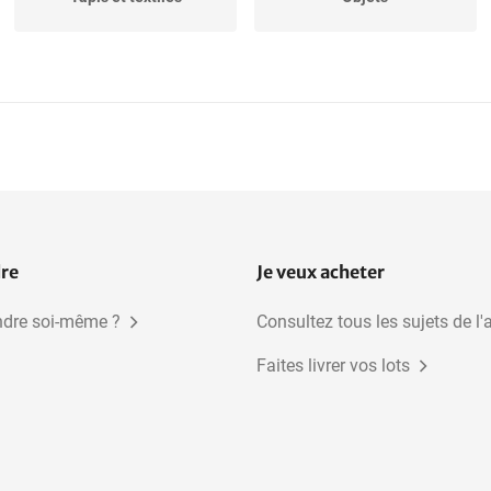
Poterie européenne
Lampes
dre
Je veux acheter
dre soi-même ?
Consultez tous les sujets de l'
Faites livrer vos lots