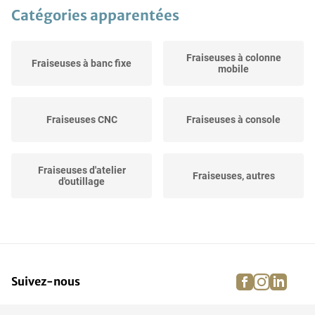
Catégories apparentées
Fraiseuses à colonne
Fraiseuses à banc fixe
mobile
Fraiseuses CNC
Fraiseuses à console
Fraiseuses d'atelier
Fraiseuses, autres
d'outillage
Fraiseuses à portique
Fraiseuses UGV
facebook
instagra
linke
pi
Suivez-nous