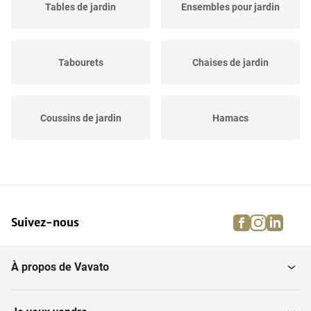
Tables de jardin
Ensembles pour jardin
Tabourets
Chaises de jardin
Coussins de jardin
Hamacs
Ensembles salons de
Banquettes de jardin
jardin
facebook
instagra
linke
pi
Suivez-nous
Accessoires pour meubles
Chaises longues
de jardin
À propos de Vavato