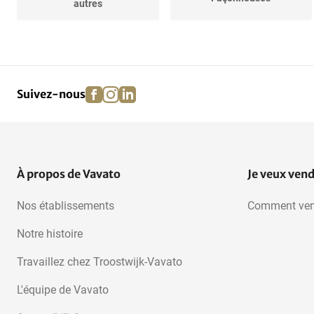
autres
Machines à enlever la
peau
facebook
instagram
linkedin
pinterest
Suivez-nous
À propos de Vavato
Je veux ven
Nos établissements
Comment ven
Notre histoire
Travaillez chez Troostwijk-Vavato
L'équipe de Vavato