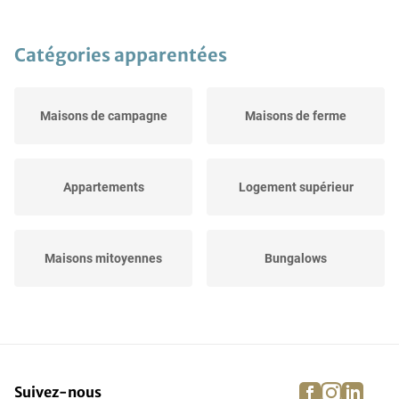
Catégories apparentées
Maisons de campagne
Maisons de ferme
Appartements
Logement supérieur
Maisons mitoyennes
Bungalows
Maisons jumelées (BE)
Logement inférieur
facebook
instagra
linke
pi
Suivez-nous