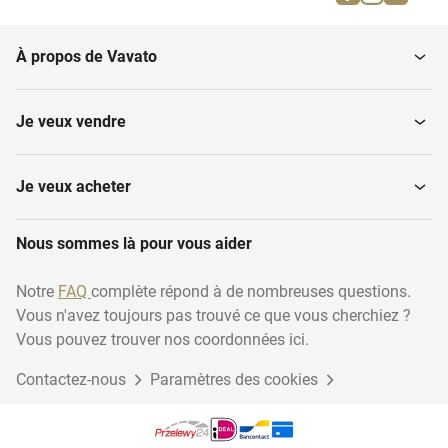
Autres biens immobiliers
Maisons de ville
À propos de Vavato
Maisons individuelles
Maisons individuelles
Je veux vendre
Villas
Maisonnette
Je veux acheter
Nous sommes là pour vous aider
Garages
Immobilier résidentiel
Notre
FAQ
complète répond à de nombreuses questions.
Vous n'avez toujours pas trouvé ce que vous cherchiez ?
Logement inférieur +
Terrains constructibles
supérieur
Vous pouvez trouver nos coordonnées ici.
Contactez-nous
Paramètres des cookies
Logements au bord de
Maisons en terrasse
l'eau