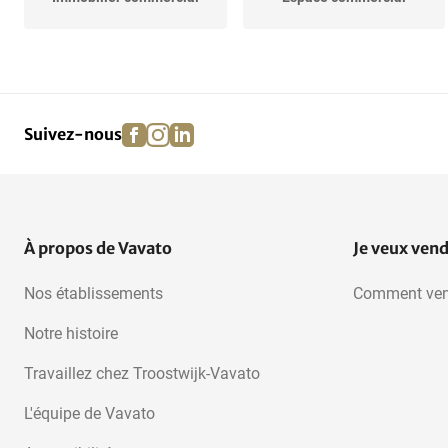
Locaux de répétition
Domicile/Lieu de travail
facebook
instagram
linkedin
pinterest
Suivez-nous
À propos de Vavato
Je veux ven
Nos établissements
Comment ven
Notre histoire
Travaillez chez Troostwijk-Vavato
L'équipe de Vavato