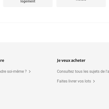
logement
Maisons avec des
Biens d'investissement
applications...
dre
Je veux acheter
dre soi-même ?
Consultez tous les sujets de l'
Faites livrer vos lots