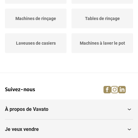
Machines de rinçage
Tables de rinçage
Laveuses de casiers
Machines à laver le pot
facebook
instagra
linke
pi
Suivez-nous
À propos de Vavato
Je veux vendre