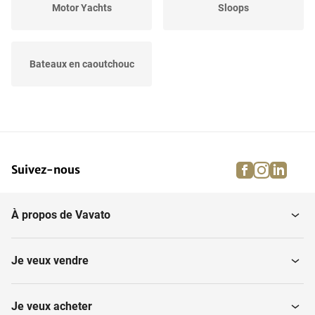
Motor Yachts
Sloops
Bateaux en caoutchouc
facebook
instagra
linke
pi
Suivez-nous
À propos de Vavato
Je veux vendre
Je veux acheter