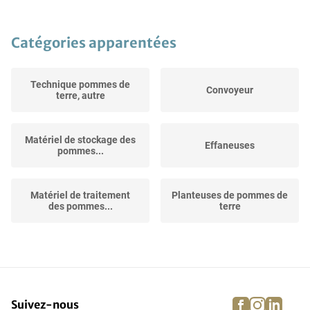
Catégories apparentées
Technique pommes de
Convoyeur
terre, autre
Matériel de stockage des
Effaneuses
pommes...
Matériel de traitement
Planteuses de pommes de
des pommes...
terre
facebook
instagra
linke
pi
Suivez-nous