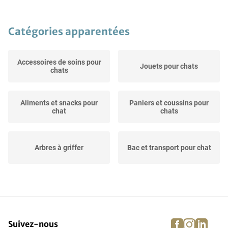
Catégories apparentées
Accessoires de soins pour
Jouets pour chats
chats
Aliments et snacks pour
Paniers et coussins pour
chat
chats
Arbres à griffer
Bac et transport pour chat
facebook
instagra
linke
pi
Suivez-nous