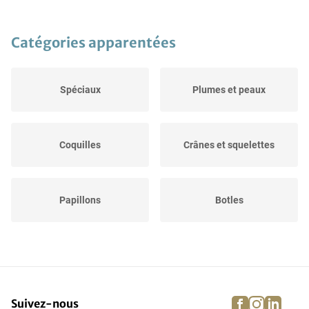
Catégories apparentées
Spéciaux
Plumes et peaux
Coquilles
Crânes et squelettes
Papillons
Botles
Fournitures de
Fossiles
préparation
facebook
instagra
linke
pi
Suivez-nous