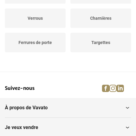
Verrous
Charnières
Ferrures de porte
Targettes
facebook
instagra
linke
pi
Suivez-nous
À propos de Vavato
Je veux vendre