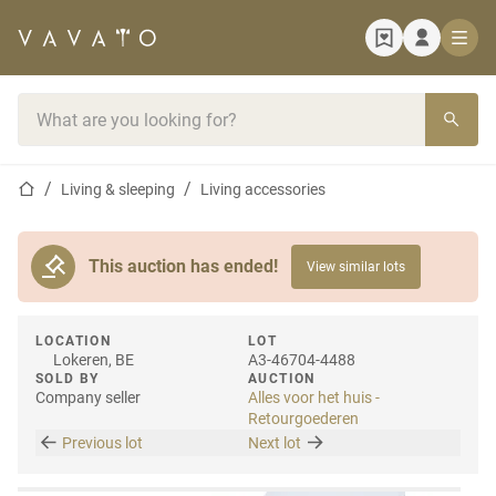
Home page
Search bar
Home page
Living & sleeping
Living accessories
This auction has ended!
View similar lots
LOCATION
LOT
Lokeren, BE
A3-46704-4488
SOLD BY
AUCTION
Company seller
Alles voor het huis -
Retourgoederen
Previous lot
Next lot