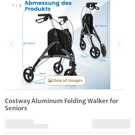
1
/
6
Previous item
Next it
View all images
Costway Aluminum Folding Walker for
Seniors