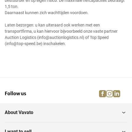
bestuurder en op eigen risico. De maximale hefcapaciteit bedraagt
1,5 ton.
Daarnaast kunnen zich wachttijden voordoen.
Laten bezorgen: u kan uiteraard ook werken met een
transportfirma, u kan hiervoor bijvoorbeeld onze vaste partner
Auction Logistics (info@auctionlogistics.nl) of Top Speed
(info@top-speed.be) inschakelen.
facebook
instagra
linke
pi
Follow us
About Vavato
I want to sell