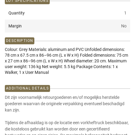
LOT SPECIFICATIONS
Quantity
1
Margin
No
DESCRIPTION
Colour: Grey Materials: aluminum and PVC Unfolded dimensions:
78 cm x 67.5 cm x 86–96 cm (L x W x H) Folded dimensions: 75 cm
x 27 cm x 86–96 cm (L x W x H) Wheel diameter: 20 cm. Maximum
user weight: 136 kg Net weight: 5.5 kg Package Contents: 1 x
Walker, 1 x User Manual
ADDITIONAL DETAILS
Dit zijn voornamelijk retourgoederen en/of mogelijks herstelde
goederen waarvan de originele verpakking eventueel beschadigd
kan zijn.
Tijdens de afhaaldag is op de locatie een vorkheftruck beschikbaar,
die kosteloos gebruikt kan worden door een gecertifieerd