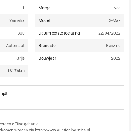
1
Marge
Nee
Yamaha
Model
X-Max
300
Datum eerste toelating
22/04/2022
Automaat
Brandstof
Benzine
Grijs
Bouwjaar
2022
18176
km
rijdt.
erden offline gehaald
ekomen worden via http://www.auctionlogistics.nl