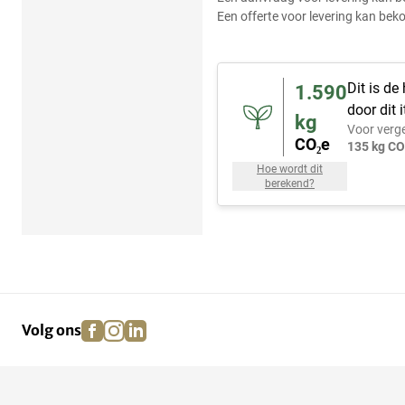
Een offerte voor levering kan bek
Dit is de
1.590
door dit
kg
Voor verge
CO₂e
135 kg CO
Hoe wordt dit
berekend?
facebook
instagram
linkedin
pinterest
Volg ons