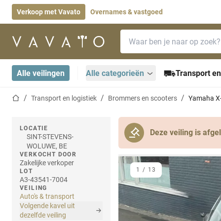
Verkoop met Vavato
Overnames & vastgoed
Zoekbalk
Startpagina
Alle veilingen
Alle categorieën
Transport en
Startpagina
Transport en logistiek
Brommers en scooters
Yamaha X
LOCATIE
Deze veiling is afge
SINT-STEVENS-
WOLUWE, BE
VERKOCHT DOOR
Zakelijke verkoper
1
/
13
LOT
A3-43541-7004
VEILING
Auto's & transport
Volgende kavel uit
dezelfde veiling