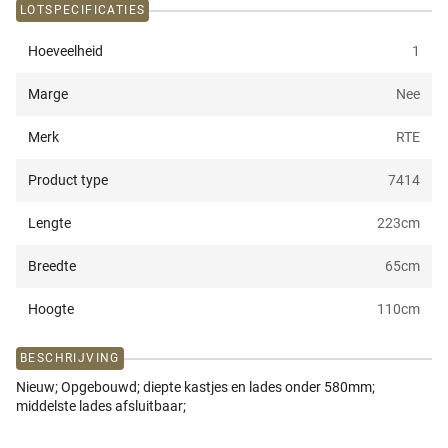
LOTSPECIFICATIES
Hoeveelheid
1
Marge
Nee
Merk
RTE
Product type
7414
Lengte
223
cm
Breedte
65
cm
Hoogte
110
cm
BESCHRIJVING
Nieuw; Opgebouwd; diepte kastjes en lades onder 580mm;
middelste lades afsluitbaar;