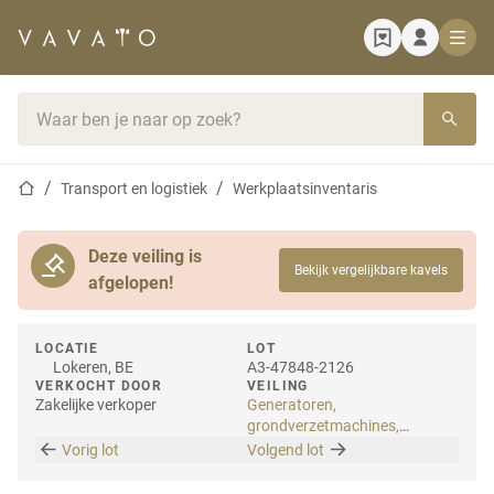
Startpagina
Zoekbalk
Startpagina
Transport en logistiek
Werkplaatsinventaris
Deze veiling is
Bekijk vergelijkbare kavels
afgelopen!
LOCATIE
LOT
Lokeren, BE
A3-47848-2126
VERKOCHT DOOR
VEILING
Zakelijke verkoper
Generatoren,
grondverzetmachines,
snoeigereedschap en
Vorig lot
Volgend lot
gereedschap