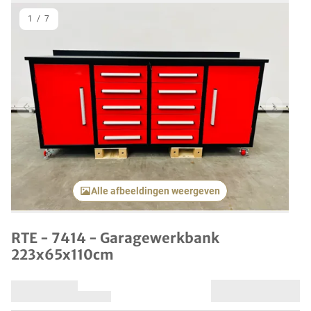
1
/
7
Vorig item
Volgend
Alle afbeeldingen weergeven
RTE - 7414 - Garagewerkbank
223x65x110cm