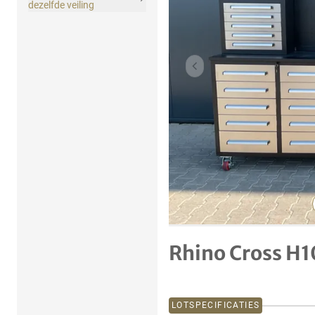
dezelfde veiling
Vorig item
Rhino Cross H
LOTSPECIFICATIES