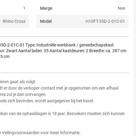
1
Marge
Nee
Rhino Cross
Model
H10FT-35D-2-01C-01
35D-2-01C-01 Type: Industriële werkbank / gereedschapskast
ur: Zwart Aantal laden: 35 Aantal kastdeuren: 2 Breedte: ca. 287 cm
05 cm
ren gaat als volgt:
dt er door de verkoper contact met je opgenomen om een afhaal
res zul je dan ontvangen.
vels zich bevinden, wordt aangegeven bij het kavel.
eken van de ophaaldagen is 18 jaar. Bezoekers moeten zich kunnen
de Veilingvoorwaarden voor meer informatie.