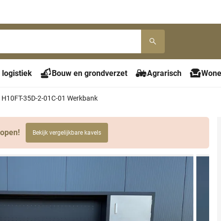
 logistiek
Bouw en grondverzet
Agrarisch
Wone
s H10FT-35D-2-01C-01 Werkbank
lopen!
Bekijk vergelijkbare kavels