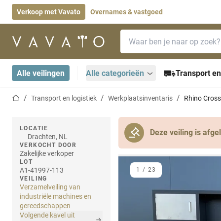
Verkoop met Vavato
Overnames & vastgoed
Zoekbalk
Startpagina
Alle veilingen
Alle categorieën
Transport en
Startpagina
Transport en logistiek
Werkplaatsinventaris
Rhino Cros
LOCATIE
Deze veiling is afge
Drachten, NL
VERKOCHT DOOR
Zakelijke verkoper
LOT
A1-41997-113
1
/
23
VEILING
Verzamelveiling van
industriële machines en
gereedschappen
Volgende kavel uit