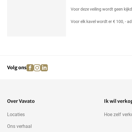
Voor deze veiling wordt geen kijk
Voor elk kavel wordt er € 100, - a
facebook
instagram
linkedin
pinterest
Volg ons
Over Vavato
Ik wil verk
Locaties
Hoe zelf ver
Ons verhaal