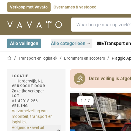
Verkoop met Vavato
Overnames & vastgoed
Zoekbalk
Startpagina
Alle veilingen
Alle categorieën
Transport en
Startpagina
Transport en logistiek
Brommers en scooters
Piaggio Ap
LOCATIE
Deze veiling is afge
Harderwijk, NL
VERKOCHT DOOR
Zakelijke verkoper
LOT
A1-42018-256
1
/
7
VEILING
Verzamelveiling van
mobiliteit, transport en
logistiek
Volgende kavel uit