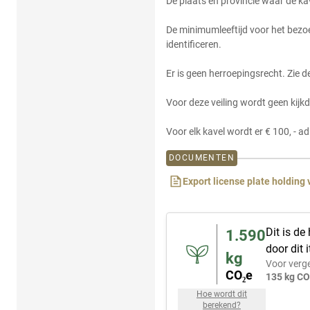
De plaats en provincie waar de ka
De minimumleeftijd voor het bezo
identificeren.
Er is geen herroepingsrecht. Zie 
Voor deze veiling wordt geen kijk
Voor elk kavel wordt er € 100, - a
DOCUMENTEN
Export license plate holding 
Dit is de
1.590
door dit
kg
Voor verge
CO₂e
135 kg CO
Hoe wordt dit
berekend?