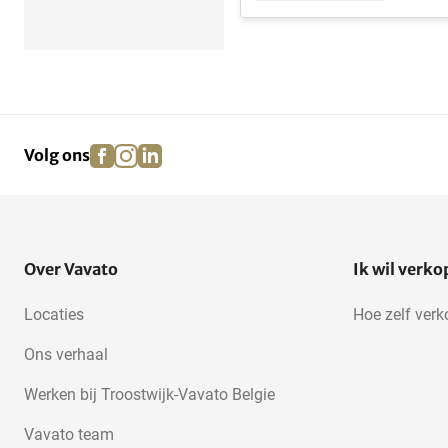
facebook
instagram
linkedin
pinterest
Volg ons
Over Vavato
Ik wil verk
Locaties
Hoe zelf ver
Ons verhaal
Werken bij Troostwijk-Vavato Belgie
Vavato team