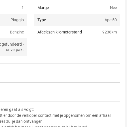
1
Marge
Nee
Piaggio
Type
Ape 50
Benzine
Afgelezen kilometerstand
9238
km
t gefundeerd -
onverpakt
ren gaat als volgt:
dt er door de verkoper contact met je opgenomen om een afhaal
res zul je dan ontvangen.