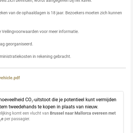
vels zich bevinden, wordt aangegeven bij het kavel.
eken van de ophaaldagen is 18 jaar. Bezoekers moeten zich kunnen
de Veilingvoorwaarden voor meer informatie.
dag georganiseerd.
dministratiekosten in rekening gebracht.
vehicle.pdf
 hoeveelheid CO₂-uitstoot die je potentieel kunt vermijden
 item tweedehands te kopen in plaats van nieuw.
lijking komt een vlucht van
Brussel naar Mallorca overeen met
₂e
per passagier.