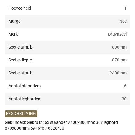
Hoeveelheid
1
Marge
Nee
Merk
Bruynzeel
Sectie afm. b
800
mm
Sectie diepte
870
mm
Sectie afm. h
2400
mm
Aantal staanders
6
Aantal legborden
30
BESCHRIJVING
Gebundeld; Gebruikt; 6x staander 2400x800mm; 30x legbord
870x800mm; 6946*6 / 6828*30