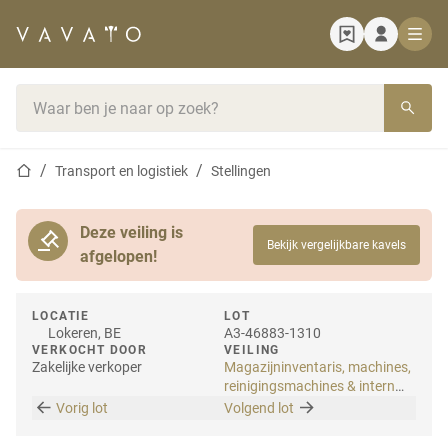
Startpagina
Zoekbalk
Startpagina
Transport en logistiek
Stellingen
Deze veiling is
Bekijk vergelijkbare kavels
afgelopen!
LOCATIE
LOT
Lokeren, BE
A3-46883-1310
VERKOCHT DOOR
VEILING
Zakelijke verkoper
Magazijninventaris, machines,
reinigingsmachines & intern
transport
Vorig lot
Volgend lot