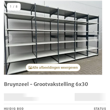
1
/
8
Vorig item
Volgend
Alle afbeeldingen weergeven
Bruynzeel - Grootvakstelling 6x30
HUIDIG ​​BOD
STATUS