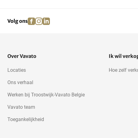
facebook
instagram
linkedin
pinterest
Volg ons
Over Vavato
Ik wil verk
Locaties
Hoe zelf ver
Ons verhaal
Werken bij Troostwijk-Vavato Belgie
Vavato team
Toegankelijkheid