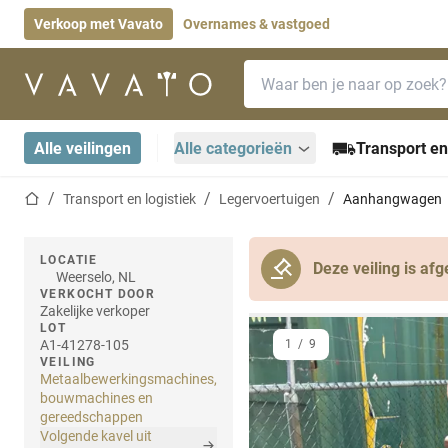
Verkoop met Vavato
Overnames & vastgoed
Zoekbalk
Startpagina
Alle veilingen
Alle categorieën
Transport en
Startpagina
Transport en logistiek
Legervoertuigen
Aanhangwagen
LOCATIE
Deze veiling is afg
Weerselo, NL
VERKOCHT DOOR
Zakelijke verkoper
LOT
A1-41278-105
1
/
9
VEILING
Metaalbewerkingsmachines,
bouwmachines en
gereedschappen
Volgende kavel uit