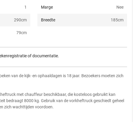
1
Marge
Nee
290
cm
Breedte
185
cm
79
cm
ekenregistratie of documentatie.
oeken van de kijk- en ophaaldagen is 18 jaar. Bezoekers moeten zich
kheftruck met chauffeur beschikbaar, die kosteloos gebruikt kan
eit bedraagt 8000 kg. Gebruik van de vorkheftruck geschiedt geheel