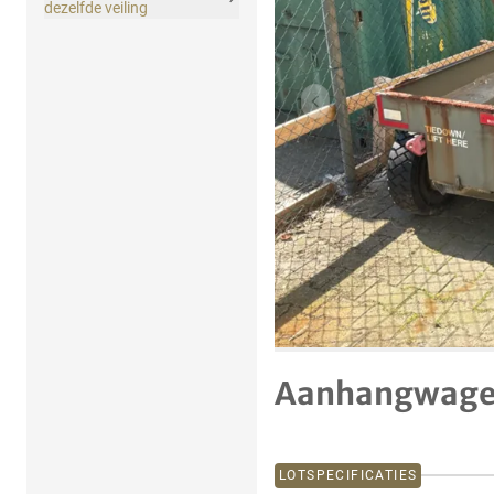
dezelfde veiling
Vorig item
Aanhangwag
LOTSPECIFICATIES